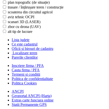
plan topografic (de situație)
trasare / înțărușare teren / construcție
scoaterea din circuitul agricol
aviz tehnic OCPI
scanari 3D (LASER)
zbor cu drona (UAV)
alt tip de lucrare
Lista judete
Ce este cadastrul
Oficii si birouri de cadastru
Localizare teren
Parerile clientilor
Inscriere firma / PFA
Cauta firma / PFA
Termeni si conditii
Politica de confidentialitate
Politica Cookies
ANCPI
Geoportal ANCPI (Harta)
Extras carte funciara online
Statii Permanente GPS