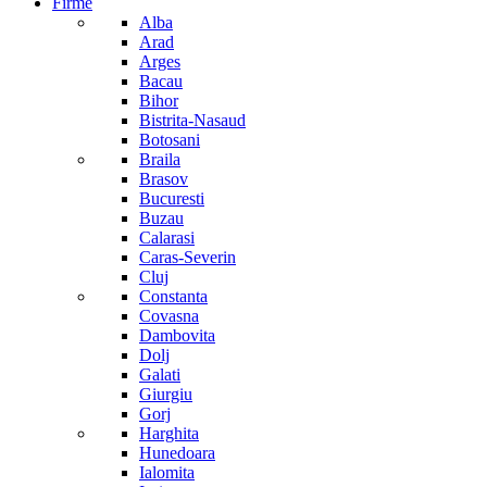
Firme
Alba
Arad
Arges
Bacau
Bihor
Bistrita-Nasaud
Botosani
Braila
Brasov
Bucuresti
Buzau
Calarasi
Caras-Severin
Cluj
Constanta
Covasna
Dambovita
Dolj
Galati
Giurgiu
Gorj
Harghita
Hunedoara
Ialomita