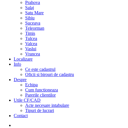
Prahova
Salaj
Satu Mare
Sibiu
Suceava
Teleorman
Timis
Tulcea
Valcea
Vaslui
Vrancea
Localizare
Info
Ce este cadastrul
Oficii si birouri de cadastru
Despre
Echipa
Cum functioneaza
Parerile clientilor
Utile CF/CAD
Acte necesare intabulare
Tipuri de lucrari
Contact