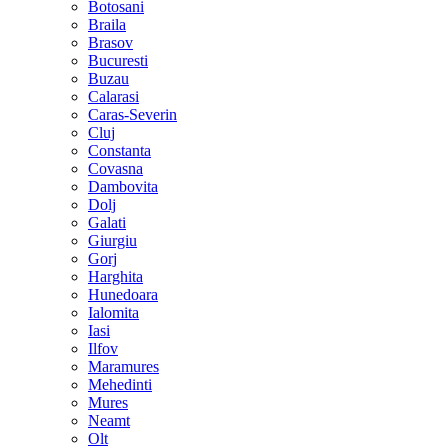
Botosani
Braila
Brasov
Bucuresti
Buzau
Calarasi
Caras-Severin
Cluj
Constanta
Covasna
Dambovita
Dolj
Galati
Giurgiu
Gorj
Harghita
Hunedoara
Ialomita
Iasi
Ilfov
Maramures
Mehedinti
Mures
Neamt
Olt