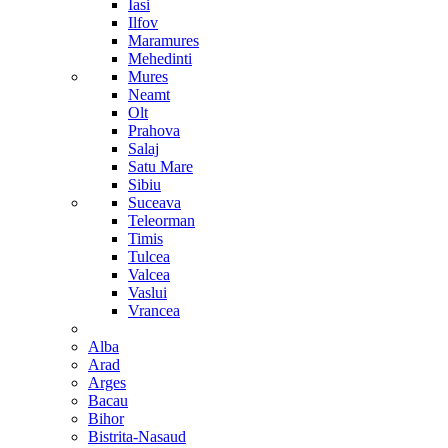
Iasi
Ilfov
Maramures
Mehedinti
Mures
Neamt
Olt
Prahova
Salaj
Satu Mare
Sibiu
Suceava
Teleorman
Timis
Tulcea
Valcea
Vaslui
Vrancea
Alba
Arad
Arges
Bacau
Bihor
Bistrita-Nasaud